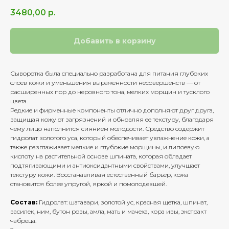
3480,00
р.
Добавить в корзину
Сыворотка была специально разработана для питания глубоких
слоев кожи и уменьшения выраженности несовершенств — от
расширенных пор до неровного тона, мелких морщин и тусклого
цвета.
Редкие и фирменные компоненты отлично дополняют друг друга,
защищая кожу от загрязнений и обновляя ее текстуру, благодаря
чему лицо наполнится сиянием молодости. Средство содержит
гидролат золотого уса, который обеспечивает увлажнение кожи, а
также разглаживает мелкие и глубокие морщины, и липоевую
кислоту на растительной основе шпината, которая обладает
подтягивающими и антиоксидантными свойствами, улучшает
текстуру кожи. Восстанавливая естественный барьер, кожа
становится более упругой, яркой и помолодевшей.
Состав:
Гидролат: шатавари, золотой ус, красная щетка, шпинат,
василек, ним, бутон розы, амла, мать и мачеха, кора ивы, экстракт
чабреца.