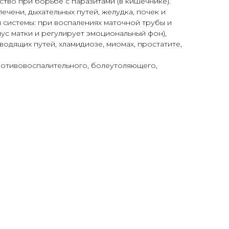
ство при борьбе с паразитами (в кишечнике).
ечени, дыхательных путей, желудка, почек и
 системы: при воспалениях маточной трубы и
ус матки и регулирует эмоциональный фон),
водящих путей, хламидиозе, миомах, простатите,
ротивовоспалительного, болеутоляющего,