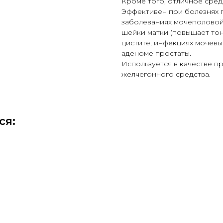
Кроме того, отличное сред
Эффективен при болезнях п
заболеваниях мочеполовой
шейки матки (повышает тон
цистите, инфекциях мочевы
аденоме простаты.
Используется в качестве п
желчегонного средства.
ся: