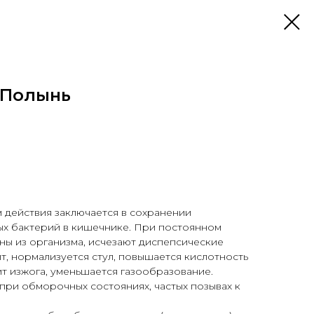
+Полынь
 действия заключается в сохранении
ых бактерий в кишечнике. При постоянном
ны из организма, исчезают диспепсические
ит, нормализуется стул, повышается кислотность
т изжога, уменьшается газообразование.
при обморочных состояниях, частых позывах к