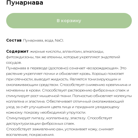
Пунарнава
В корзину
Состав
: Пунарнава, вода, NaCl.
Содержит
: жирные кислоты, аллантоин, алкалоиды,
фитоэкдизоны, так же атехины, которые укрепляют эндотелий
сосудов.
Пунарнава в переводе (дословно) означает «возрождающая». Это
растение укрепляет почки и обновляет кровь. Хорошо помогает
при отечности, выводит жидкость. Является тонизирующим и
омолаживающим средством. Способствует снижению креатинина и
мочевины в крови. Способствует растворению фиброзных спаек и
стимулирует рост мышечной ткани. Полностью обновляет молекулы
коллагена и эластина. Обеспечивает отличный омолаживающий
уход за счёт улучшения цвета лица и придания увядающему
кожному покрову необходимой упругости.
Стимулирует липазу, коллагеназу, эластазу. Способствует
деструктуризации фиброзных спаек.
Способствует заживлению ран, успокаивает кожу, снимает
воспаление, покраснения.