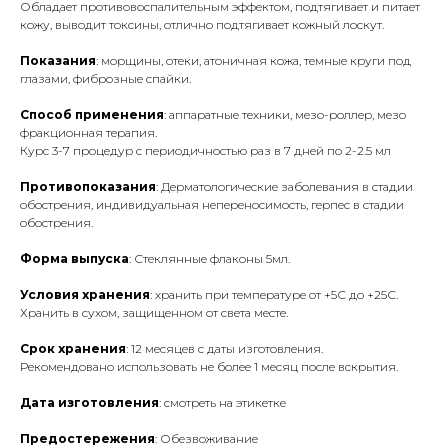
Обладает противовоспалительным эффектом, подтягивает и питает
кожу, выводит токсины, отлично подтягивает кожный лоскут.
Показания
: морщины, отеки, атоничная кожа, темные круги под
глазами, фиброзные спайки.
Способ применения
: аппаратные техники, мезо-роллер, мезо
фракционная терапия.
Курс 3-7 процедур с периодичностью раз в 7 дней по 2-2.5 мл
Противопоказания
: Дерматологические заболевания в стадии
обострения, индивидуальная непереносимость, герпес в стадии
обострения.
Форма выпуска
: Стеклянные флаконы 5мл.
Условия хранения
: хранить при температуре от +5С до +25С.
Хранить в сухом, защищенном от света месте.
Срок хранения
: 12 месяцев с даты изготовления.
Рекомендовано использовать не более 1 месяц после вскрытия.
Дата изготовления
: смотреть на этикетке
Предостережения
: Обезвоживание