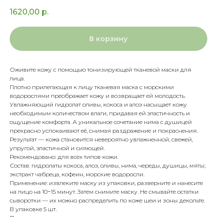
1620,00
р.
В корзину
Оживите кожу с помощью тонизирующей тканевой маски для
лица.
Плотно прилегающая к лицу тканевая маска с морскими
водорослями преображает кожу и возвращает ей молодость.
Увлажняющий гидролат оливы, кокоса и алоэ насыщает кожу
необходимым количеством влаги, придавая ей эластичность и
ощущение комфорта. А уникальное сочетание нима с душицей
прекрасно успокаивают её, снимая раздражение и покраснения.
Результат — кожа становится невероятно увлажненной, свежей,
упругой, эластичной и сияющей.
Рекомендовано: для всех типов кожи.
Состав: гидролаты кокоса, алоэ, оливы, нима, череды, душицы, мяты;
экстракт чабреца, кофеин, морские водоросли.
Применение: извлеките маску из упаковки, разверните и нанесите
на лицо на 10−15 минут. Затем снимите маску. Не смывайте остатки
сыворотки — их можно распределить по коже шеи и зоны декольте.
В упаковке 5 шт.