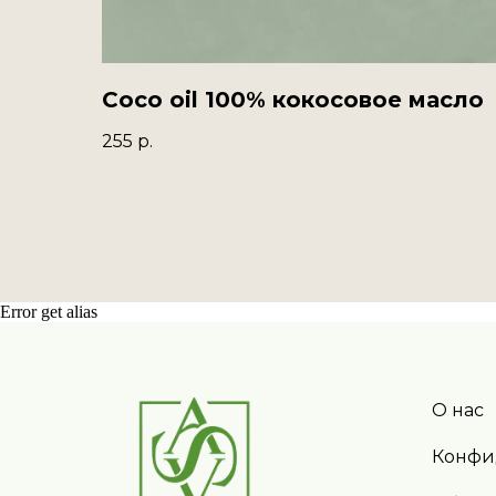
Coco oil 100% кокосовое масло
255
р.
Публич
Error get alias
О нас
Конфи