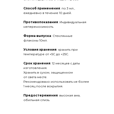
Способ применения
: по 3 мл.,
ежедневно в течение 10 дней.
Противопоказания
: Индивидуальная
О нас
непереносимость.
Конфиденциальность
Форма выпуска
: Стеклянные
флаконы 10мл.
Обучение
Условия хранения
: хранить при
Преимущества
температуре от +5С до +25С.
Продукция
Срок хранения
: 12 месяцев с даты
изготовления.
Сертификаты
Хранить в сухом, защищенном
от света месте.
Доставка
Рекомендовано использовать не более
1 месяц после вскрытия.
Представители
Предостережения
: высокая ама,
+7 707 814 88 88
обильная слизь.
(WhatsApp)