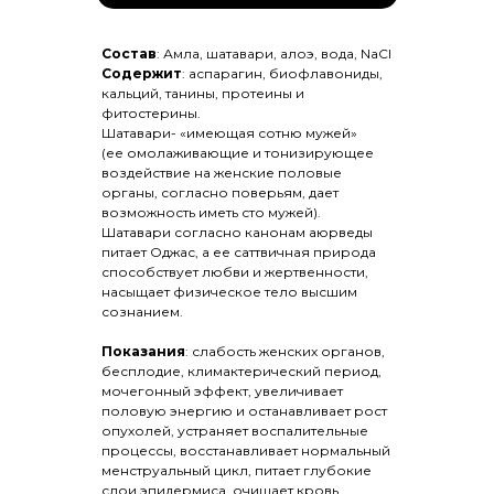
Состав
: Амла, шатавари, алоэ, вода, NaCl
Содержит
: аспарагин, биофлавониды,
кальций, танины, протеины и
фитостерины.
Шатавари- «имеющая сотню мужей»
(ее омолаживающие и тонизирующее
воздействие на женские половые
органы, согласно поверьям, дает
Публичная оферта
возможность иметь сто мужей).
Шатавари согласно канонам аюрведы
питает Оджас, а ее саттвичная природа
способствует любви и жертвенности,
насыщает физическое тело высшим
сознанием.
Показания
: слабость женских органов,
бесплодие, климактерический период,
мочегонный эффект, увеличивает
половую энергию и останавливает рост
опухолей, устраняет воспалительные
процессы, восстанавливает нормальный
менструальный цикл, питает глубокие
слои эпидермиса, очищает кровь.