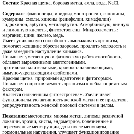
Состав
: Красная щетка, боровая матка, амла, вода, NaCl.
Содержит
: флавоноиды, иридоид монотропеин, сапонины,
кумарины, смолы, хиноны (ренифолин, химафилин)
гидрохинон, арбутин, метиларбутин. Аскорбиновую, винную
и лимонную кислоты, фитоэстрогены. Микроэлементы:
марганец, цинк, железо, медь.
Имеет уникальную способность омолаживать организм,
помогает женщине обрести здоровье, продлить молодость и
даже замедлить наступление климакса.
Повышает умственную и физическую работоспособность,
обладает выраженными адаптогенными,
противовоспалительными, кровоостанавливающими,
иммуно-укрепляющими свойствами.
Красная щетка- природный адаптоген и фитогормон.
Повышает сопротивляемость организма к неблагоприятным
факторам.
Является сильнейшим фитоэстрогенам. Увеличивает
функциональную активность женской матки и ее придатков,
репродуктивность женской половой системы в целом.
Показания
: мастопатия, миомы матки, липомы различной
локации, эрозии, кисты, эндометриоз, болезненные и
нерегулярные менструации, до и после менопаузы,
гормональные нарушения, улучшает функционирование